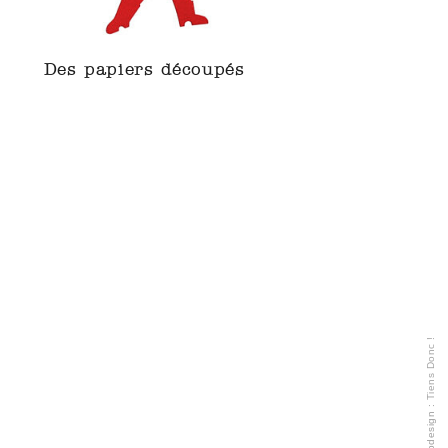
Des papiers découpés
Tiens Donc !
webdesign :